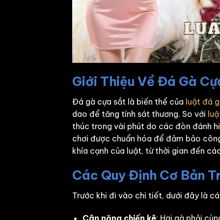
Giới Thiệu Về Đá Gà Cự
Đá gà cựa sắt là biến thể của
luật đá 
dao để tăng tính sát thương. So với
luậ
thúc trong vài phút do các đòn đánh h
chơi được chuẩn hóa để đảm bảo công b
khía cạnh của luật, từ thời gian đến cá
Các Quy Định Cơ Bản T
Trước khi đi vào chi tiết, dưới đây là 
Cân nặng chiến kê
: Hai gà phải cù