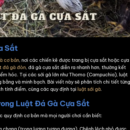
a Sắt
gà cơ bản
, nơi các chiến kê được trang bị cựa sắt hoặc cựa
t đá gà đòn
, đá gà cựa sắt diễn ra nhanh hơn, thường kết
iểm hóc. Tại các sới gà lớn như Thomo (Campuchia), luật
ằng và minh bạch. Bài viết này sẽ phân tích chi tiết từn
ch tính điểm, cùng các quy định tại
luật sới gà
.
rong Luật Đá Gà Cựa Sắt
các quy định cơ bản mà mọi người chơi cần biết:
ng chạng (trọng lượng tương đương). Chênh lệch nhỏ được