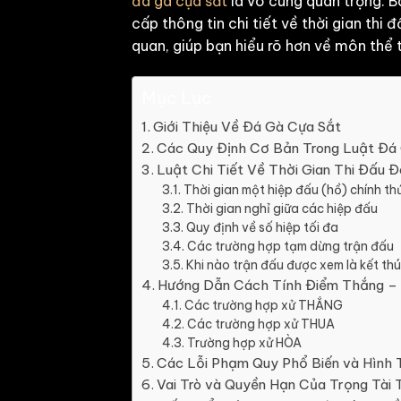
đá gà cựa sắt
là vô cùng quan trọng. Bà
cấp thông tin chi tiết về thời gian thi đ
quan, giúp bạn hiểu rõ hơn về môn thể 
Mục Lục
Giới Thiệu Về Đá Gà Cựa Sắt
Các Quy Định Cơ Bản Trong Luật Đá
Luật Chi Tiết Về Thời Gian Thi Đấu 
Thời gian một hiệp đấu (hồ) chính th
Thời gian nghỉ giữa các hiệp đấu
Quy định về số hiệp tối đa
Các trường hợp tạm dừng trận đấu
Khi nào trận đấu được xem là kết th
Hướng Dẫn Cách Tính Điểm Thắng –
Các trường hợp xử THẮNG
Các trường hợp xử THUA
Trường hợp xử HÒA
Các Lỗi Phạm Quy Phổ Biến và Hình 
Vai Trò và Quyền Hạn Của Trọng Tài 