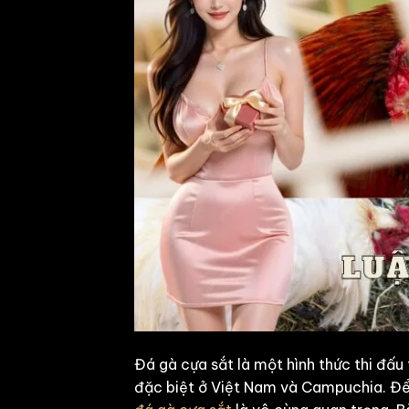
Đá gà cựa sắt là một hình thức thi đấu 
đặc biệt ở Việt Nam và Campuchia. Để