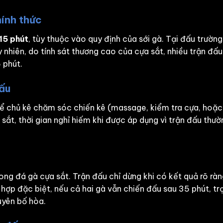
hính thức
15 phút
, tùy thuộc vào quy định của sới gà. Tại đấu trường
 nhiên, do tính sát thương cao của cựa sắt, nhiều trận đấu
 phút.
đấu
ể chủ kê chăm sóc chiến kê (massage, kiểm tra cựa, hoặc
a sắt, thời gian nghỉ hiếm khi được áp dụng vì trận đấu thườ
rong đá gà cựa sắt. Trận đấu chỉ dừng khi có kết quả rõ rà
 hợp đặc biệt, nếu cả hai gà vẫn chiến đấu sau 35 phút, tr
uyên bố hòa.