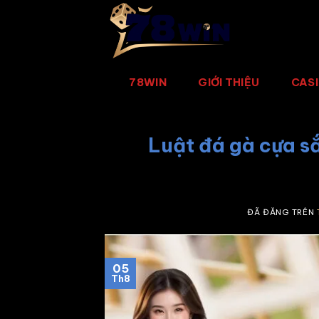
Chuyển
đến
nội
dung
78WIN
GIỚI THIỆU
CAS
Luật đá gà cựa sắt
ĐÃ ĐĂNG TRÊN
05
Th8