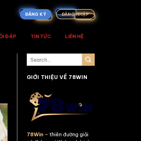
ĐĂNG KÝ
ĐĂNG NHẬP
ỎI ĐÁP
TIN TỨC
LIÊN HỆ
GIỚI THIỆU VỀ 78WIN
78Win
– thiên đường giải