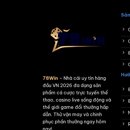
Sản
Hướ
78Win
– Nhà cái uy tín hàng
đầu VN 2026 đa dạng sản
phẩm cá cược trực tuyến thể
thao, casino live sống động và
thế giới game đổi thưởng hấp
dẫn. Thử vận may và chinh
phục phần thưởng ngay hôm
nay!