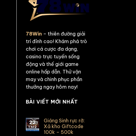
78Win
– thiên đường giải
trí đỉnh cao! Khám phá trò
chơi cá cược đa dạng,
casino trực tuyến sống
động và thế giới game
online hấp dẫn. Thử vận
may và chinh phục phần
thưởng ngay hôm nay!
BÀI VIẾT MỚI NHẤT
Giáng Sinh rực rỡ:
22
Xả kho Giftcode
Th12
100k – 500k