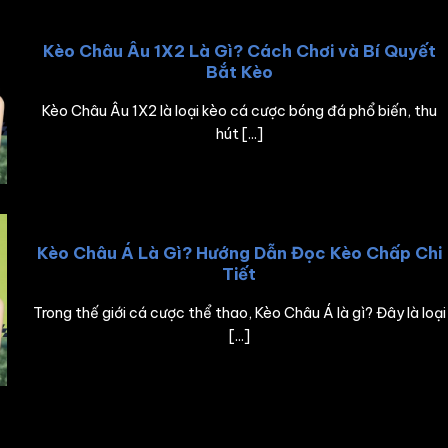
Kèo Châu Âu 1X2 Là Gì? Cách Chơi và Bí Quyết
Bắt Kèo
Kèo Châu Âu 1X2 là loại kèo cá cược bóng đá phổ biến, thu
hút [...]
Kèo Châu Á Là Gì? Hướng Dẫn Đọc Kèo Chấp Chi
Tiết
Trong thế giới cá cược thể thao, Kèo Châu Á là gì? Đây là loại
[...]