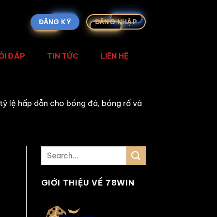
ĐĂNG KÝ
ĐĂNG NHẬP
ỎI ĐÁP
TIN TỨC
LIÊN HỆ
tỷ lệ hấp dẫn cho bóng đá, bóng rổ và
GIỚI THIỆU VỀ 78WIN