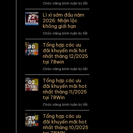
Chức năng bình luận bị tắt
ở
Giáng
Sinh
Lì xì sớm đầu năm
22
rực
2026: Nhận lộc
Th12
rỡ:
không giới hạn
Xả
Chức năng bình luận bị tắt
ở
kho
Lì
Giftcode
xì
100k
Tổng hợp các ưu
30
sớm
–
đãi khuyến mãi hot
Th11
đầu
500k
nhất tháng 12/2025
năm
tại 78win
2026:
Nhận
Chức năng bình luận bị tắt
ở
lộc
Tổng
không
hợp
Tổng hợp các ưu
02
giới
các
đãi khuyến mãi hot
Th11
hạn
ưu
nhất tháng 11/2025
đãi
tại 78Win
khuyến
mãi
Chức năng bình luận bị tắt
ở
hot
Tổng
nhất
hợp
Tổng hợp các ưu
29
tháng
các
đãi khuyến mãi hot
Th9
12/2025
ưu
nhất tháng 10/2025
tại
đãi
tại 78WIN