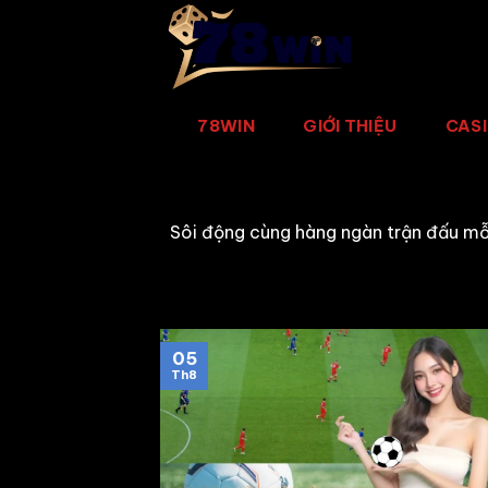
Chuyển
đến
nội
dung
78WIN
GIỚI THIỆU
CAS
Sôi động cùng hàng ngàn trận đấu mỗ
05
Th8