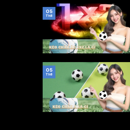
05
Th8
05
Th8