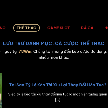
INO
THỂ THAO
GAME SLOT
ĐÁ GÀ
H
LƯU TRỮ DANH MỤC:
CÁ CƯỢC THỂ THAO
i ngày tại
78Win
. Chúng tôi mang đến kèo cược đa dạng, 
nhiều môn khác.
Tại Sao Tỷ Lệ Kèo Tài Xỉu Lại Thay Đổi Liên Tục?
Việc tỷ lệ kèo tài xỉu thay đổi liên tục là một hiện tượng quen
[...]