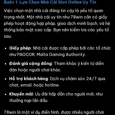
Bước 1: Lựa Chọn Nhà Cái Slot Online Uy Tín
Việc chọn một nhà cái đáng tin cậy là yếu tố quan
trọng nhất. Một nhà cái uy tín như 78win cần có giấy
phép hoạt động hợp pháp, giao dịch minh bạch, và hệ
thống bảo mật cao cấp. Bạn nên kiểm tra các yếu tố
sau:
Giấy phép
: Nhà cái được cấp phép bởi các tổ chức
như PAGCOR, Malta Gaming Authority.
Đánh giá cộng đồng
: Tham khảo ý kiến từ diễn
đàn hoặc người chơi khác.
Hỗ trợ khách hàng
: Dịch vụ chăm sóc 24/7 qua
chat, email, hoặc hotline.
Khuyến mãi
: Ưu đãi hấp dẫn cho người mới, như
thưởng nạp lần đầu.
78win là một ví dụ điển hình, được nhiều người chơi