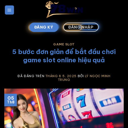
Chuyển
đến
nội
dung
ĐĂNG KÝ
ĐĂNG NHẬP
GAME SLOT
5 bước đơn giản để bắt đầu chơi
game slot online hiệu quả
ĐÃ ĐĂNG TRÊN
THÁNG 8 5, 2025
BỞI
LÝ NGỌC MINH
TRUNG
05
Th8