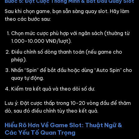
Bước 5: Đặt Cược Thông Minh & Bắt Đầu Quay Slot
Sau khi chọn game, bạn sẵn sàng quay slot. Hãy làm
theo các bước sau:
Chọn mức cược phù hợp với ngân sách (thường từ
1.000-10.000 VNĐ/lượt).
Điều chỉnh số dòng thanh toán (nếu game cho
phép).
Nhấn “Spin” để bắt đầu hoặc dùng “Auto Spin” cho
quay tự động.
Kiểm tra kết quả và theo dõi số dư.
Lưu ý: Đặt cược thấp trong 10-20 vòng đầu để thăm
dò, sau đó điều chỉnh tùy theo kết quả.
Hiểu Rõ Hơn Về Game Slot: Thuật Ngữ &
Các Yếu Tố Quan Trọng