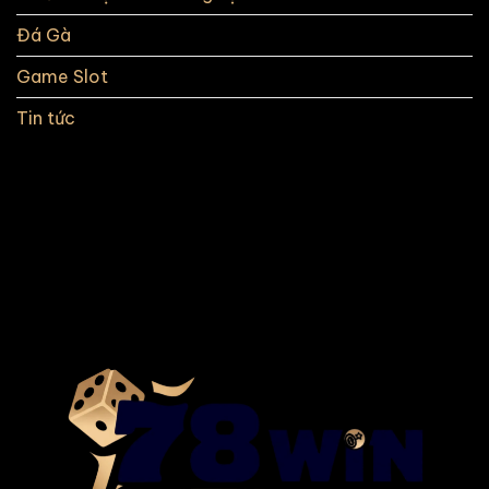
tại
78WIN
Đá Gà
Game Slot
Tin tức