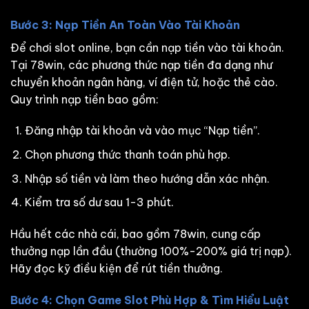
Bước 3: Nạp Tiền An Toàn Vào Tài Khoản
Để chơi slot online, bạn cần nạp tiền vào tài khoản.
Tại 78win, các phương thức nạp tiền đa dạng như
chuyển khoản ngân hàng, ví điện tử, hoặc thẻ cào.
Quy trình nạp tiền bao gồm:
Đăng nhập tài khoản và vào mục “Nạp tiền”.
Chọn phương thức thanh toán phù hợp.
Nhập số tiền và làm theo hướng dẫn xác nhận.
Kiểm tra số dư sau 1-3 phút.
Hầu hết các nhà cái, bao gồm 78win, cung cấp
thưởng nạp lần đầu (thường 100%-200% giá trị nạp).
Hãy đọc kỹ điều kiện để rút tiền thưởng.
Bước 4: Chọn Game Slot Phù Hợp & Tìm Hiểu Luật