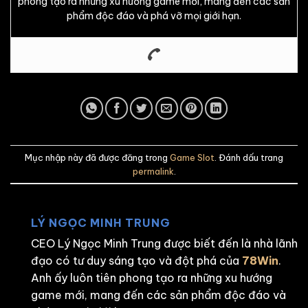
phong tạo ra những xu hướng game mới, mang đến các sản
phẩm độc đáo và phá vỡ mọi giới hạn.
Mục nhập này đã được đăng trong
Game Slot
. Đánh dấu trang
permalink
.
LÝ NGỌC MINH TRUNG
CEO Lý Ngọc Minh Trung được biết đến là nhà lãnh
đạo có tư duy sáng tạo và đột phá của
78Win
.
Anh ấy luôn tiên phong tạo ra những xu hướng
game mới, mang đến các sản phẩm độc đáo và