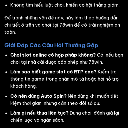
Không tìm hiểu luật chơi, khiến cơ hội thắng giảm.
Để tránh những vấn đề này, hãy làm theo hướng dẫn
chi tiết ở trên và chơi tại 78win để có trải nghiệm an
toàn.
Giải Đáp Các Câu Hỏi Thường Gặp
Chơi slot online có hợp pháp không?
Có, nếu bạn
chơi tại nhà cái được cấp phép như 78win.
Làm sao biết game slot có RTP cao?
Kiểm tra
thông tin game trong phần mô tả hoặc hỏi hỗ trợ
khách hàng.
Có nên dùng Auto Spin?
Nên dùng khi muốn tiết
kiệm thời gian, nhưng cần theo dõi số dư.
Làm gì nếu thua liên tục?
Dừng chơi, đánh giá lại
chiến lược và ngân sách.