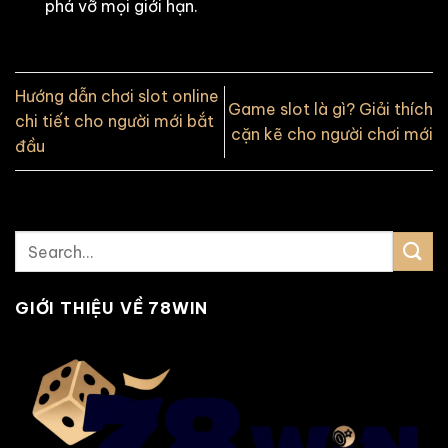
phá vỡ mọi giới hạn.
Hướng dẫn chơi slot online
Game slot là gì? Giải thích
chi tiết cho người mới bắt
cặn kẽ cho người chơi mới
đầu
GIỚI THIỆU VỀ 78WIN