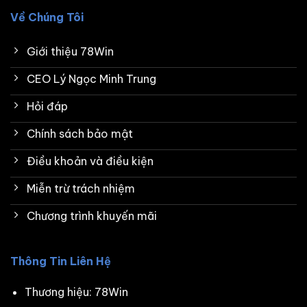
Về Chúng Tôi
Giới thiệu 78Win
CEO Lý Ngọc Minh Trung
Hỏi đáp
Chính sách bảo mật
Điều khoản và điều kiện
Miễn trừ trách nhiệm
Chương trình khuyến mãi
Thông Tin Liên Hệ
Thương hiệu: 78Win