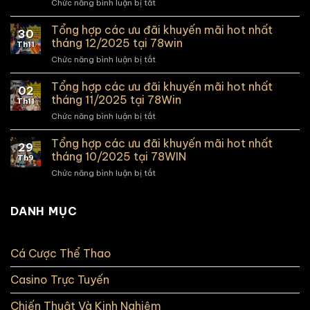
Chức năng bình luận bị tắt
ở
Xả
Lì
kho
xì
Tổng hợp các ưu đãi khuyến mãi hot nhất
Giftcode
30
sớm
100k
tháng 12/2025 tại 78win
Th11
đầu
–
Chức năng bình luận bị tắt
ở
năm
500k
Tổng
2026:
hợp
Tổng hợp các ưu đãi khuyến mãi hot nhất
Nhận
02
các
lộc
tháng 11/2025 tại 78Win
Th11
ưu
không
Chức năng bình luận bị tắt
ở
đãi
giới
Tổng
khuyến
hạn
hợp
Tổng hợp các ưu đãi khuyến mãi hot nhất
mãi
29
các
hot
tháng 10/2025 tại 78WIN
Th9
ưu
nhất
Chức năng bình luận bị tắt
ở
đãi
tháng
Tổng
khuyến
12/2025
hợp
mãi
tại
các
DANH MỤC
hot
78win
ưu
nhất
đãi
tháng
khuyến
11/2025
Cá Cược Thể Thao
mãi
tại
hot
78Win
Casino Trực Tuyến
nhất
tháng
10/2025
Chiến Thuật Và Kinh Nghiệm