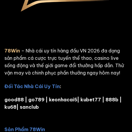
78Win
– Nhà cái uy tín hàng đầu VN 2026 đa dạng
sản phẩm cá cược trực tuyến thể thao, casino live
sống động và thế giới game đổi thưởng hấp dẫn. Thử
vận may và chinh phục phần thưởng ngay hôm nay!
Đối Tác Nhà Cái Uy Tín
:
good88
|
go789
|
keonhacai5
|
kubet77
|
888b
|
ku68
|
sanclub
Sản Phẩm 78Win